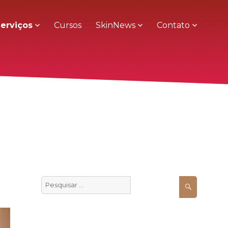
erviços
Cursos
SkinNews
Contato
Pesquisar
Pesquisa
por: