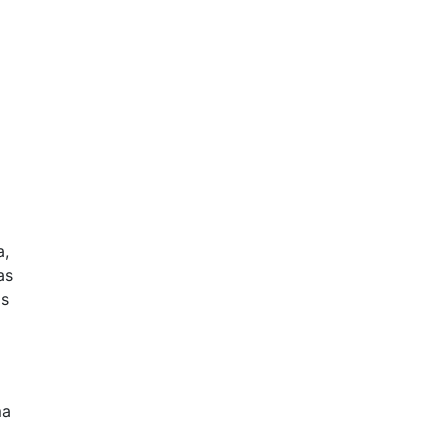
a,
as
os
ma