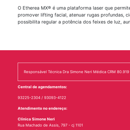
O Etherea MX® é uma plataforma laser que permite
promover lifting facial, atenuar rugas profundas, c
possibilita regular a potência dos feixes de luz, 
Responsável Técnica Dra Simone Neri Médica CRM 80.919
Central de agendamentos:
93225-2304
/
93093-4122
Atendimento no endereço:
Clínica Simone Neri
Rua Machado de Assis, 797 - cj 1101